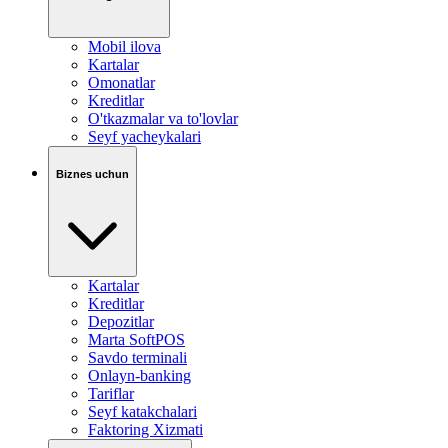
Mobil ilova
Kartalar
Omonatlar
Kreditlar
O'tkazmalar va to'lovlar
Seyf yacheykalari
Biznes uchun
Kartalar
Kreditlar
Depozitlar
Marta SoftPOS
Savdo terminali
Onlayn-banking
Tariflar
Seyf katakchalari
Faktoring Xizmati