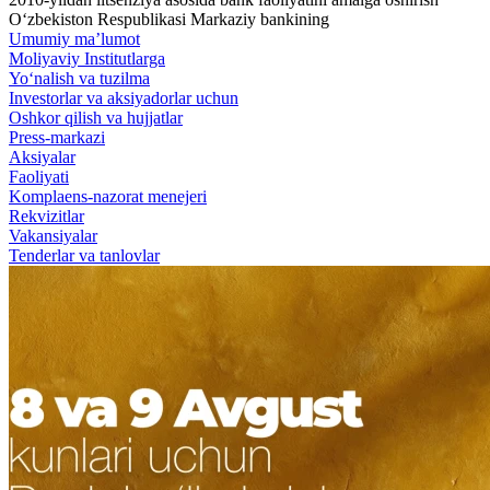
O‘zbekiston Respublikasi Markaziy bankining
Umumiy ma’lumot
Moliyaviy Institutlarga
Yo‘nalish va tuzilma
Investorlar va aksiyadorlar uchun
Oshkor qilish va hujjatlar
Press-markazi
Aksiyalar
Faoliyati
Komplaens-nazorat menejeri
Rekvizitlar
Vakansiyalar
Tenderlar va tanlovlar