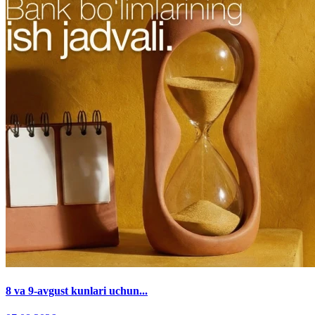
8 va 9-avgust kunlari uchun...