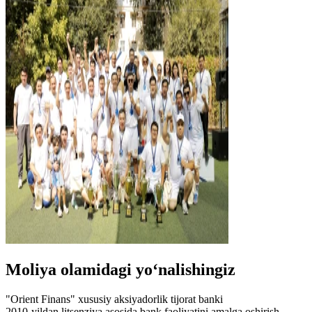
Moliya olamidagi yo‘nalishingiz
"Orient Finans" xususiy aksiyadorlik tijorat banki
2010-yildan litsenziya asosida bank faoliyatini amalga oshirish