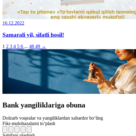
16.12.2022
Samarali yil, sifatli hosil!
1
2
3
4
5
6
...
48
49
→
Bank yangiliklariga obuna
Dolzarb voqealar va yangiliklardan xabardor bo‘ling
Fikr-mulohazalarni to‘plash
Sahifani ulashish