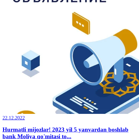
22.12.2022
Hurmatli mijozlar! 2023 yil 5 yanvardan boshlab
bank Moliya qo'mitasi to...