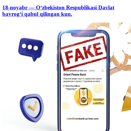
18-noyabr — O‘zbekiston Respublikasi Davlat
bayrog‘i qabul qilingan kun.