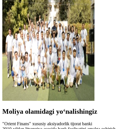
Moliya olamidagi yo‘nalishingiz
"Orient Finans" xususiy aksiyadorlik tijorat banki
2010-yildan litsenziya asosida bank faoliyatini amalga oshirish