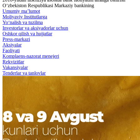
O‘zbekiston Respublikasi Markaziy bankining
Umumiy ma’lumot
Moliyaviy Institutlarga
Yo‘nalish va tuzilma
Investorlar va aksiyadorlar uchun
Oshkor qilish va hujjatlar
Press-markazi
Aksiyalar
Faoliyati
Komplaens-nazorat menejeri
Rekvizitlar
Vakansiyalar
Tenderlar va tanlovlar