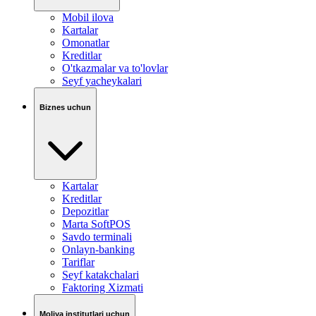
Mobil ilova
Kartalar
Omonatlar
Kreditlar
O'tkazmalar va to'lovlar
Seyf yacheykalari
Biznes uchun
Kartalar
Kreditlar
Depozitlar
Marta SoftPOS
Savdo terminali
Onlayn-banking
Tariflar
Seyf katakchalari
Faktoring Xizmati
Moliya institutlari uchun