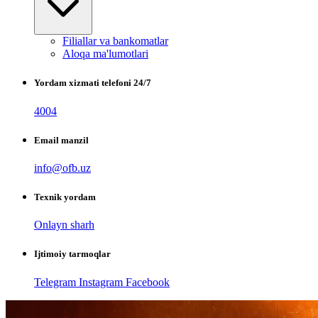
Filiallar va bankomatlar
Aloqa ma'lumotlari
Yordam xizmati telefoni 24/7
4004
Email manzil
info@ofb.uz
Texnik yordam
Onlayn sharh
Ijtimoiy tarmoqlar
Telegram
Instagram
Facebook