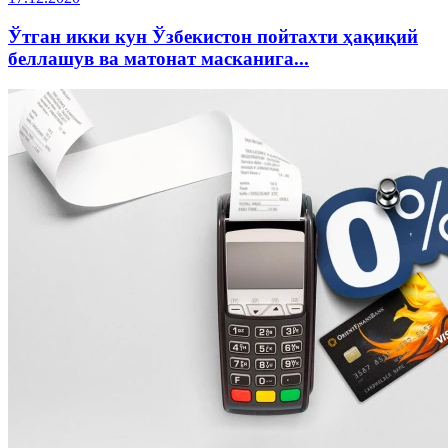
Ўтган икки кун Ўзбекистон пойтахти ҳақиқий
беллашув ва матонат масканига...