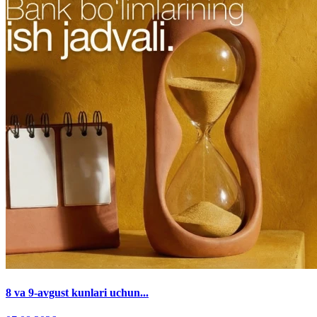
8 va 9-avgust kunlari uchun...