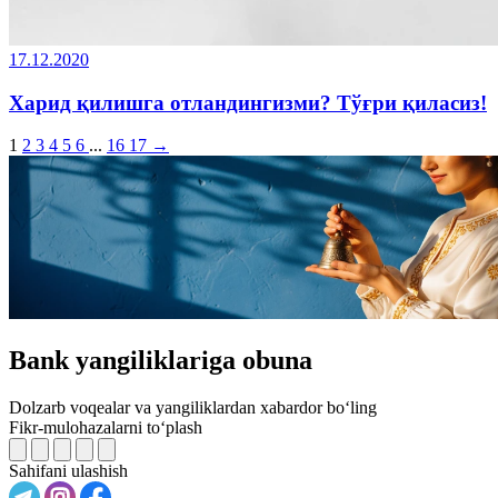
17.12.2020
Харид қилишга отландингизми? Тўғри қиласиз!
1
2
3
4
5
6
...
16
17
→
Bank yangiliklariga obuna
Dolzarb voqealar va yangiliklardan xabardor bo‘ling
Fikr-mulohazalarni to‘plash
Sahifani ulashish