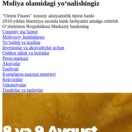
Moliya olamidagi yo‘nalishingiz
"Orient Finans" xususiy aksiyadorlik tijorat banki
2010-yildan litsenziya asosida bank faoliyatini amalga oshirish
O‘zbekiston Respublikasi Markaziy bankining
Umumiy ma’lumot
Moliyaviy Institutlarga
Yo‘nalish va tuzilma
Investorlar va aksiyadorlar uchun
Oshkor qilish va hujjatlar
Press-markazi
Aksiyalar
Faoliyati
Komplaens-nazorat menejeri
Rekvizitlar
Vakansiyalar
Tenderlar va tanlovlar