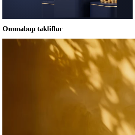
Ommabop takliflar