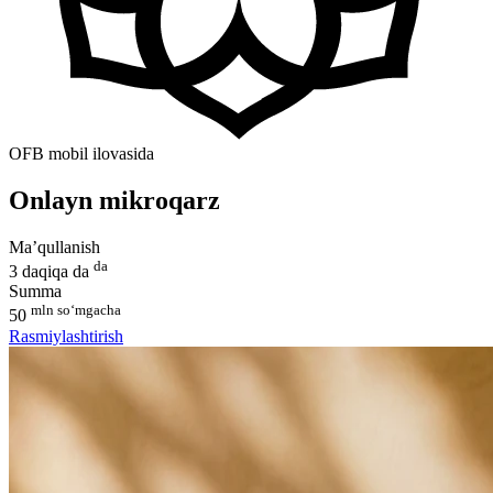
OFB mobil ilovasida
Onlayn mikroqarz
Ma’qullanish
da
3 daqiqa da
Summa
mln so‘mgacha
50
Rasmiylashtirish