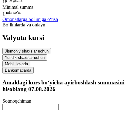
% gacha
18
Minimal summa
mln so‘m
1
Omonatlarga bo'limiga o‘tish
Bo‘limlarda va onlayn
Valyuta kursi
Jismoniy shaxslar uchun
Yuridik shaxslar uchun
Mobil ilovada
Bankomatlarda
Amaldagi kurs bo‘yicha ayirboshlash summasini
hisoblang
07.08.2026
Sotmoqchiman