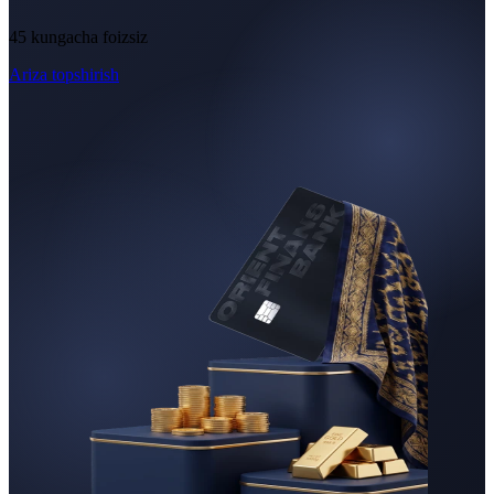
45 kungacha foizsiz
Ariza topshirish