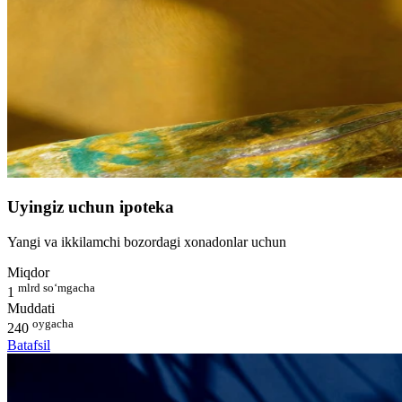
Uyingiz uchun ipoteka
Yangi va ikkilamchi bozordagi xonadonlar uchun
Miqdor
mlrd so‘mgacha
1
Muddati
oygacha
240
Batafsil