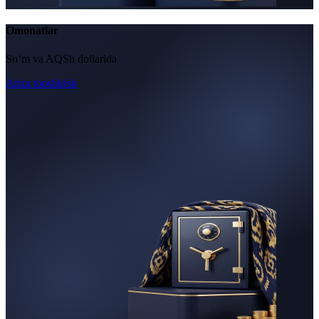
Omonatlar
So‘m va AQSh dollarida
Ariza topshirish