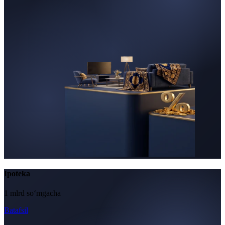
Ipoteka
1 mlrd so‘mgacha
Batafsil