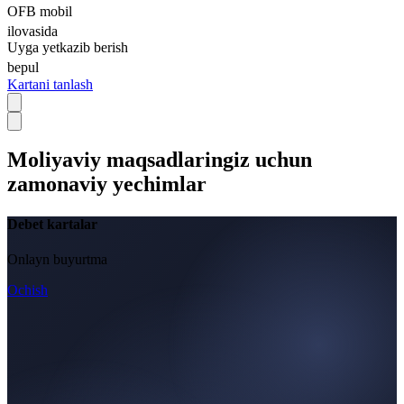
OFB mobil
ilovasida
Uyga yetkazib berish
bepul
Kartani tanlash
Moliyaviy maqsadlaringiz uchun
zamonaviy yechimlar
Debet kartalar
Onlayn buyurtma
Ochish