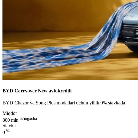
BYD Carryover New avtokrediti
BYD Chazor va Song Plus modellari uchun yillik 0% stavkada
Miqdor
so'mgacha
800 mln
Stavka
%
0