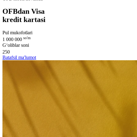
OFBdan Visa
kredit kartasi
Pul mukofotlari
so'm
1 000 000
G‘oliblar soni
250
Batafsil ma'lumot