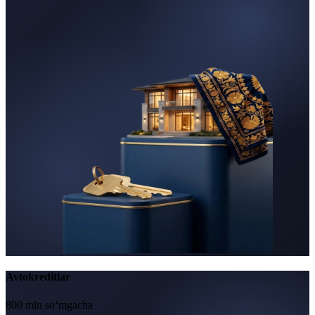
Avtokreditlar
800 mln so‘mgacha